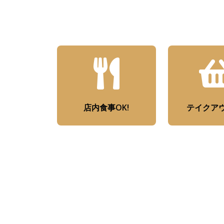
店内食事OK!
テイクアウ